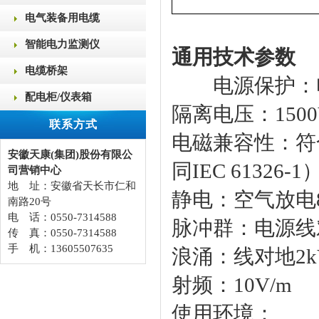
电气装备用电缆
智能电力监测仪
通用技术参数
电缆桥架
电源保护：电
配电柜/仪表箱
隔离电压：1500V,a
联系方式
电磁兼容性：符合
安徽天康(集团)股份有限公
同IEC 61326-1
司营销中心
地 址：安徽省天长市仁和
静电：空气放电8
南路20号
电 话：0550-7314588
脉冲群：电源线对
传 真：0550-7314588
手 机：13605507635
浪涌：线对地2k
射频：10V/m
使用环境：