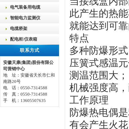
当接线盒内部
电气装备用电缆
此产生的热能
智能电力监测仪
就能达到可靠
电缆桥架
特点
配电柜/仪表箱
多种防爆形式
联系方式
压簧式感温元
安徽天康(集团)股份有限公
司营销中心
测温范围大；
地 址：安徽省天长市仁和
南路20号
机械强度高，
电 话：0550-7314588
传 真：0550-7314588
工作原理
手 机：13605507635
防爆热电偶是
有会产生火花