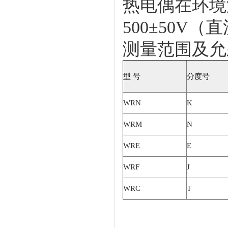
热电偶在环境温
500±50V
测量范围及允
型 号
分度号
WRN
K
WRM
N
WRE
E
WRF
J
WRC
T