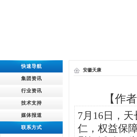
快速导航
安徽天康
集团资讯
行业资讯
【作者
技术支持
7月16日，
媒体报道
仁，权益保
联系方式