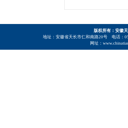
版权所有：安徽天
地址：安徽省天长市仁和南路20号 电话：0550-73
网址：www.chinatia