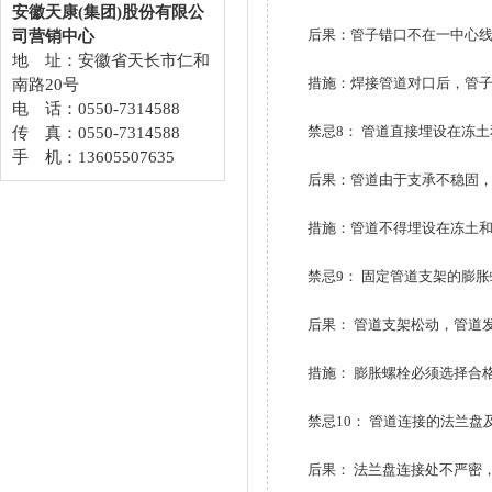
安徽天康(集团)股份有限公
后果：管子错口不在一中心线直
司营销中心
地 址：安徽省天长市仁和
措施：焊接管道对口后，管子不
南路20号
电 话：0550-7314588
禁忌8： 管道直接埋设在冻土
传 真：0550-7314588
手 机：13605507635
后果：管道由于支承不稳固，在
措施：管道不得埋设在冻土和没
禁忌9： 固定管道支架的膨胀
后果： 管道支架松动，管道发
措施： 膨胀螺栓必须选择合格
禁忌10： 管道连接的法兰盘
后果： 法兰盘连接处不严密，