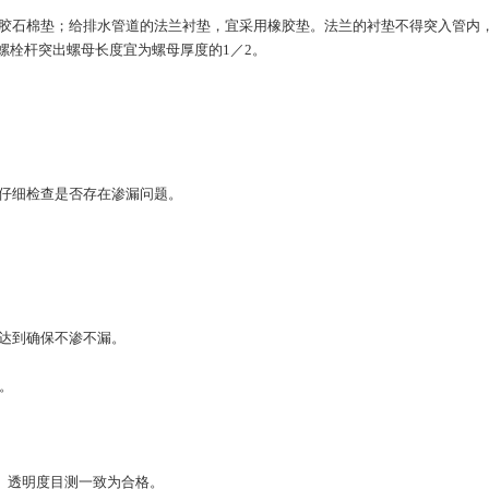
胶石棉垫；给排水管道的法兰衬垫，宜采用橡胶垫。法兰的衬垫不得突入管内
螺栓杆突出螺母长度宜为螺母厚度的1／2。
仔细检查是否存在渗漏问题。
达到确保不渗不漏。
。
、透明度目测一致为合格。