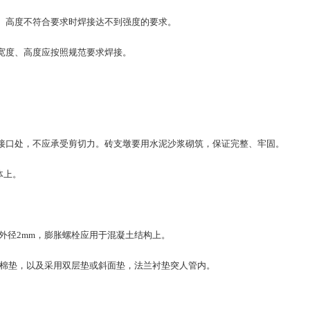
、高度不符合要求时焊接达不到强度的要求。
宽度、高度应按照规范要求焊接。
口处，不应承受剪切力。砖支墩要用水泥沙浆砌筑，保证完整、牢固。
体上。
径2mm，膨胀螺栓应用于混凝土结构上。
棉垫，以及采用双层垫或斜面垫，法兰衬垫突人管内。