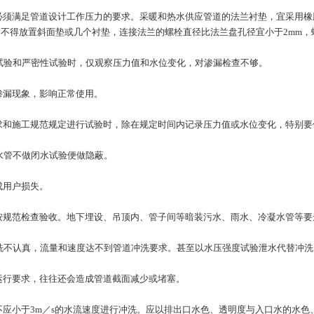
须满足管道设计工作压力的要求。采暖和热水供应管道的法兰衬垫，宜采用橡
不得放置斜面垫或几个衬垫，连接法兰的螺栓直径比法兰盘孔径宜小于2mm，
试验和严密性试验时，仅观察压力值和水位变化，对渗漏检查不够。
漏现象，影响正常使用。
和施工规范规定进行试验时，除在规定时间内记录压力值或水位变化，特别要
水管不做闭水试验便做隐蔽。
用户损失。
规范检查验收。地下埋设、吊顶内、管子间等暗装污水、雨水、冷凝水管等要
洗不认真，流量和速度达不到管道冲洗要求。甚至以水压强度试验泄水代替冲洗
行要求，往往还会造成管道截面减少或堵塞。
应小于3m／s的水流速度进行冲洗。应以排出口水色、透明度与入口水的水色