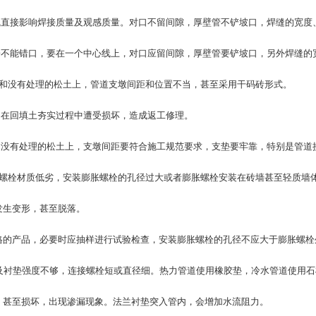
接影响焊接质量及观感质量。对口不留间隙，厚壁管不铲坡口，焊缝的宽度
能错口，要在一个中心线上，对口应留间隙，厚壁管要铲坡口，另外焊缝的
和没有处理的松土上，管道支墩间距和位置不当，甚至采用干码砖形式。
回填土夯实过程中遭受损坏，造成返工修理。
有处理的松土上，支墩间距要符合施工规范要求，支垫要牢靠，特别是管道接
螺栓材质低劣，安装膨胀螺栓的孔径过大或者膨胀螺栓安装在砖墙甚至轻质墙
生变形，甚至脱落。
的产品，必要时应抽样进行试验检查，安装膨胀螺栓的孔径不应大于膨胀螺栓外
及衬垫强度不够，连接螺栓短或直径细。热力管道使用橡胶垫，冷水管道使用石
甚至损坏，出现渗漏现象。法兰衬垫突入管内，会增加水流阻力。