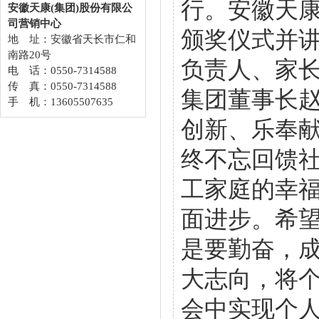
行。安徽天
安徽天康(集团)股份有限公
司营销中心
颁奖仪式并
地 址：安徽省天长市仁和
南路20号
负责人、家长
电 话：0550-7314588
传 真：0550-7314588
集团董事长赵
手 机：13605507635
创新、乐奉
终不忘回馈社
工家庭的幸
面进步。希望
是要勤奋，
大志向，将
会中实现个