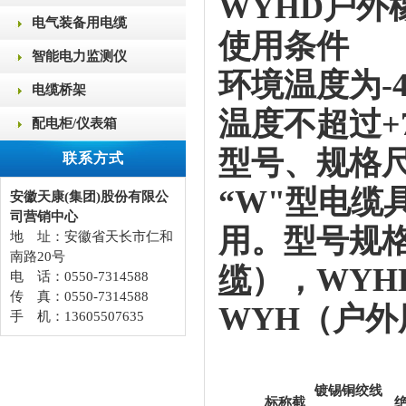
WYHD户外
电气装备用电缆
使用条件
智能电力监测仪
环境温度为
-
电缆桥架
温度不超过
+
配电柜/仪表箱
型号、规格
联系方式
“W"型电
安徽天康(集团)股份有限公
司营销中心
用。型号规
地 址：安徽省天长市仁和
南路20号
缆
），
WYH
电 话：0550-7314588
传 真：0550-7314588
WYH（户
手 机：13605507635
镀锡铜绞线
标称截